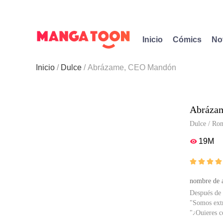
Inicio
Cómics
No
Inicio
Dulce
Abrázame, CEO Mandón
Abráza
Dulce
/
Ro
19M





nombre de a
Después de 
"Somos ext
"¿Quieres c