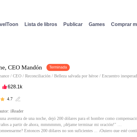
velToon
Lista de libros
Publicar
Games
Comprar 
me, CEO Mandón
Terminada
mance
/
CEO
/
Reconciliación
/
Belleza salvada por héroe
/
Encuentro inespera
628.1k

4.7


utor: iReader
una aventura de una noche, dejó 200 dólares para el hombre como compensaci
raños a partir de ahora, mmmmmm, ¡déjame terminar mi oración!"
ompensarme? Entonces 200 dólares no son suficientes ... ¡Quiero que esté conti