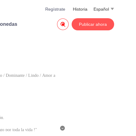
Regístrate
Historia
Español


monedas
Publicar ahora
do
/
Dominante
/
Lindo
/
Amor a primera vista
ón.

go por toda la vida !"