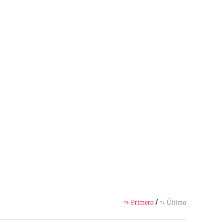
presenta el punto de vista del au
 por la app
/
Primero
Último

