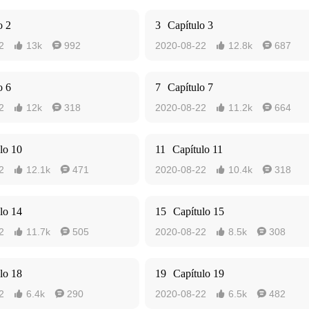
o 2
3
Capítulo 3
2
13k
992
2020-08-22
12.8k
687




o 6
7
Capítulo 7
2
12k
318
2020-08-22
11.2k
664




lo 10
11
Capítulo 11
2
12.1k
471
2020-08-22
10.4k
318




lo 14
15
Capítulo 15
2
11.7k
505
2020-08-22
8.5k
308




lo 18
19
Capítulo 19
2
6.4k
290
2020-08-22
6.5k
482



