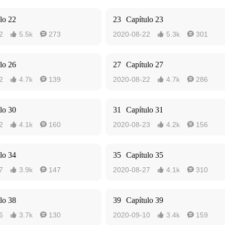
lo 22
23
Capítulo 23
2
5.5k
273
2020-08-22
5.3k
301




lo 26
27
Capítulo 27
2
4.7k
139
2020-08-22
4.7k
286




lo 30
31
Capítulo 31
2
4.1k
160
2020-08-23
4.2k
156




lo 34
35
Capítulo 35
7
3.9k
147
2020-08-27
4.1k
310




lo 38
39
Capítulo 39
6
3.7k
130
2020-09-10
3.4k
159



