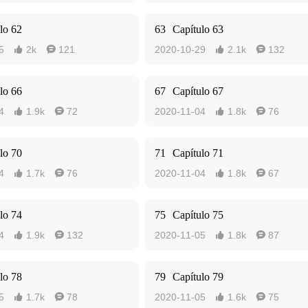
lo 62
63
Capítulo 63
5
2k
121
2020-10-29
2.1k
132




lo 66
67
Capítulo 67
4
1.9k
72
2020-11-04
1.8k
76




lo 70
71
Capítulo 71
4
1.7k
76
2020-11-04
1.8k
67




lo 74
75
Capítulo 75
4
1.9k
132
2020-11-05
1.8k
87




lo 78
79
Capítulo 79
5
1.7k
78
2020-11-05
1.6k
75



