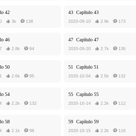
lo 42
43
Capítulo 43
0
3k
138
2020-09-10
2.9k
173




lo 46
47
Capítulo 47
7
2.8k
84
2020-09-20
2.7k
135




lo 50
51
Capítulo 51
1
2.6k
85
2020-10-04
2.5k
132




lo 54
55
Capítulo 55
4
2.2k
132
2020-10-14
2.2k
112




lo 58
59
Capítulo 59
4
2.1k
98
2020-10-15
2.2k
116



