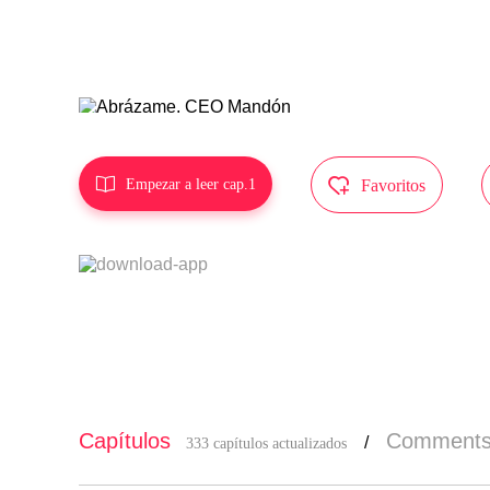
MangaToon t
tor, y no e


Empezar a leer cap.1
Favoritos
Capítulos
Comment
/
333 capítulos actualizados