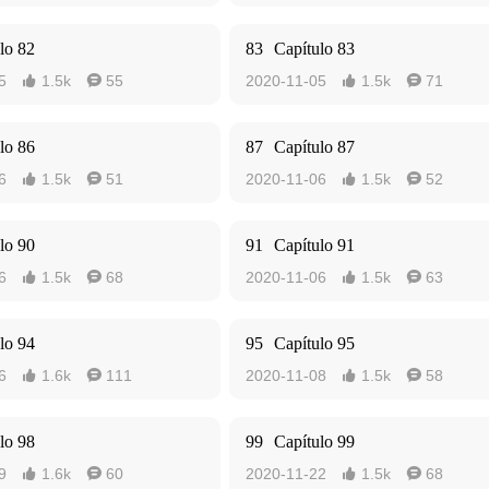
lo 82
83
Capítulo 83
5
1.5k
55
2020-11-05
1.5k
71




lo 86
87
Capítulo 87
6
1.5k
51
2020-11-06
1.5k
52




lo 90
91
Capítulo 91
6
1.5k
68
2020-11-06
1.5k
63




lo 94
95
Capítulo 95
6
1.6k
111
2020-11-08
1.5k
58




lo 98
99
Capítulo 99
9
1.6k
60
2020-11-22
1.5k
68



