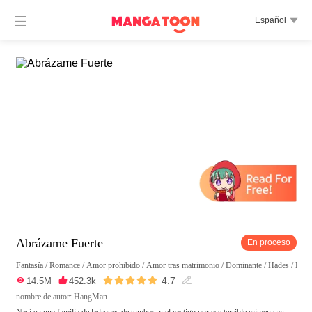

Español

Abrázame Fuerte
En proceso
Fantasía
/
Romance
/
Amor prohibido
/
Amor tras matrimonio
/
Dominante
/
Hades
/
Enca





4.7

14.5M

452.3k

nombre de autor: HangMan
Nací en una familia de ladrones de tumbas, y el castigo por ese terrible crimen cay