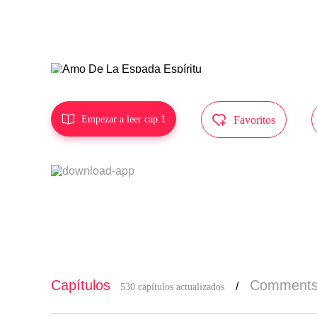
MangaToon t
tor, y no e


Empezar a leer cap.1
Favoritos
Capítulos
Comment
/
530 capítulos actualizados