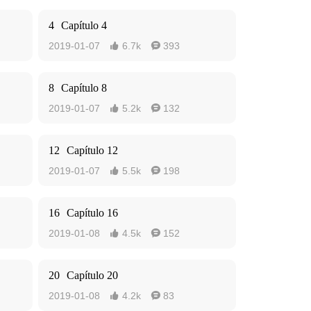
4
Capítulo 4
2019-01-07
6.7k
393


8
Capítulo 8
2019-01-07
5.2k
132


12
Capítulo 12
2019-01-07
5.5k
198


16
Capítulo 16
2019-01-08
4.5k
152


20
Capítulo 20
2019-01-08
4.2k
83

