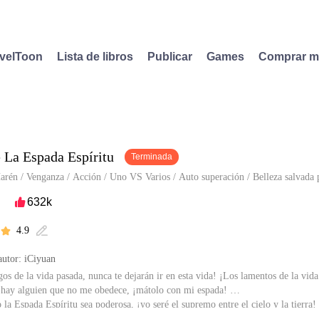
velToon
Lista de libros
Publicar
Games
Comprar 
La Espada Espíritu
Terminada
arén
/
Venganza
/
Acción
/
Uno VS Varios
/
Auto superación
/
Belleza salvada 
632k

4.9


utor: iCiyuan
os de la vida pasada, nunca te dejarán ir en esta vida! ¡Los lamentos de la vid
i hay alguien que no me obedece, ¡mátolo con mi espada!
la Espada Espíritu sea poderosa, ¡yo seré el supremo entre el cielo y la tierra!