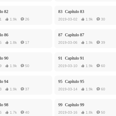
lo 82
83
Capítulo 83
1
1.9k
26
2019-03-02
1.9k
30




lo 86
87
Capítulo 87
5
1.8k
17
2019-03-06
1.9k
39




lo 90
91
Capítulo 91
9
1.9k
50
2019-03-10
1.9k
60




lo 94
95
Capítulo 95
3
1.9k
37
2019-03-14
1.9k
60




lo 98
99
Capítulo 99
6
1.7k
40
2019-03-16
1.8k
50



