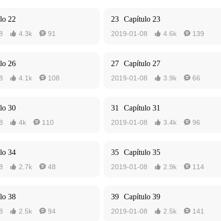
lo 22
23
Capítulo 23
8
4.3k
91
2019-01-08
4.6k
139




lo 26
27
Capítulo 27
8
4.1k
108
2019-01-08
3.9k
66




lo 30
31
Capítulo 31
8
4k
110
2019-01-08
3.4k
96




lo 34
35
Capítulo 35
8
2.7k
48
2019-01-08
2.9k
114




lo 38
39
Capítulo 39
8
2.5k
94
2019-01-08
2.5k
141



