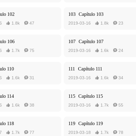
tulo 102
103
Capítulo 103
6
1.8k
47
2019-03-16
1.8k
23




tulo 106
107
Capítulo 107
6
1.7k
75
2019-03-16
1.6k
24




ulo 110
111
Capítulo 111
6
1.6k
31
2019-03-16
1.6k
34




ulo 114
115
Capítulo 115
6
1.6k
38
2019-03-16
1.7k
55




ulo 118
119
Capítulo 119
7
1.7k
77
2019-03-18
1.7k
78



