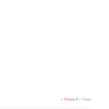
presenta el punto de vista del au
 por la app
/
Primero
Último

