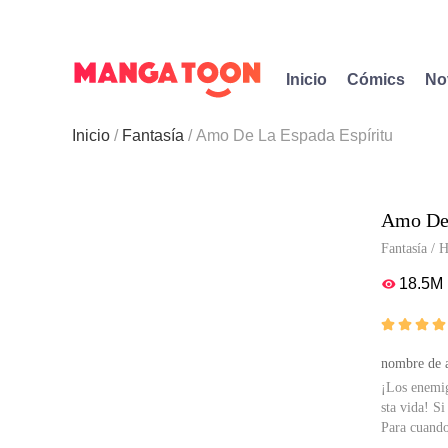
Inicio
Cómics
No
Inicio
Fantasía
Amo De La Espada Espíritu
Amo De 
Fantasía
/
H
18.5M





nombre de a
¡Los enemig
sta vida! S
Para cuando 