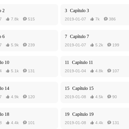
o 2
3
Capítulo 3
7
7.8k
515
2019-01-07
7k
386




o 6
7
Capítulo 7
7
5.9k
239
2019-01-07
5.2k
199




lo 10
11
Capítulo 11
4
5.1k
131
2019-01-04
4.8k
107




lo 14
15
Capítulo 15
7
4.9k
120
2019-01-08
4.5k
90




lo 18
19
Capítulo 19
8
4.4k
101
2019-01-08
4.4k
131



