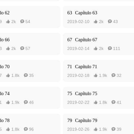
lo 62
63
Capítulo 63
9
2k
54
2019-02-10
2k
43




lo 66
67
Capítulo 67
3
2k
57
2019-02-14
2k
111




lo 70
71
Capítulo 71
7
1.8k
35
2019-02-18
1.9k
32




lo 74
75
Capítulo 75
1
1.9k
46
2019-02-22
1.8k
41




lo 78
79
Capítulo 79
5
1.8k
96
2019-02-26
1.9k
39



