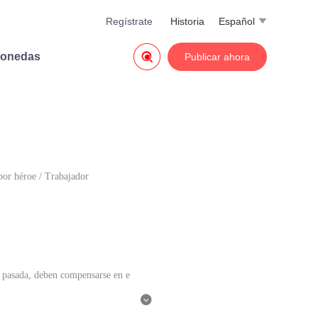
Regístrate
Historia
Español


monedas
Publicar ahora
por héroe
/
Trabajador
a pasada, deben compensarse en e
