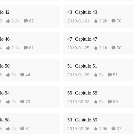
lo 42
43
Capítulo 43
0
2.2k
87
2019-01-21
2.2k
76




lo 46
47
Capítulo 47
4
2.1k
61
2019-01-25
2.1k
50




lo 50
51
Capítulo 51
8
2k
44
2019-01-29
2k
51




lo 54
55
Capítulo 55
1
2k
76
2019-02-02
2k
80




lo 58
59
Capítulo 59
5
2k
51
2019-02-06
1.9k
37



