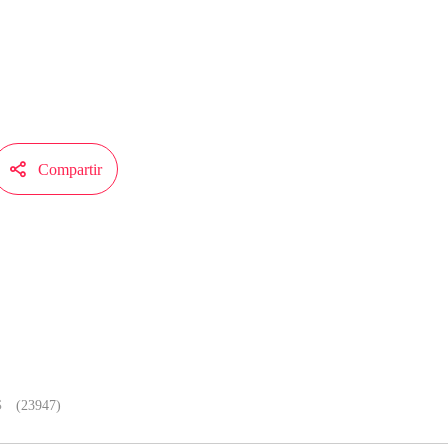
iene autorización de iCiyuan para publicar esa obra, el contenido del mismo re
l de MangaToon.

Compartir
Será más fluido, al leer los cómics
s
(23947)