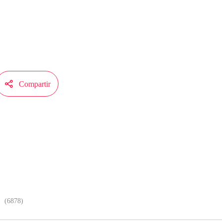
iene autorización de iReader para publicar esa obra, el contenido del mismo re
l de MangaToon.

Compartir
Será más fluido, al leer los cómics
(6878)