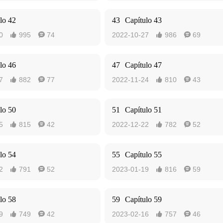
lo 42
43
Capítulo 43
0
995
74
2022-10-27
986
69




lo 46
47
Capítulo 47
7
882
77
2022-11-24
810
43




lo 50
51
Capítulo 51
5
815
42
2022-12-22
782
52




lo 54
55
Capítulo 55
2
791
52
2023-01-19
816
59




lo 58
59
Capítulo 59
9
749
42
2023-02-16
757
46



