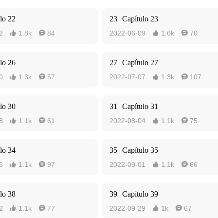
lo 22
23
Capítulo 23
2
1.8k
84
2022-06-09
1.6k
70




lo 26
27
Capítulo 27
0
1.3k
57
2022-07-07
1.3k
107




lo 30
31
Capítulo 31
8
1.1k
61
2022-08-04
1.1k
75




lo 34
35
Capítulo 35
5
1.1k
97
2022-09-01
1.1k
66




lo 38
39
Capítulo 39
2
1.1k
77
2022-09-29
1k
67



