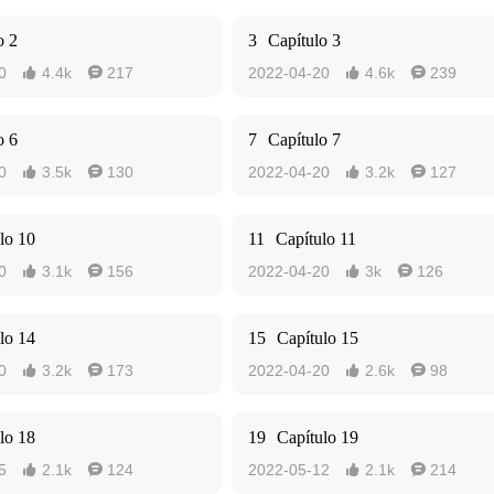
o 2
3
Capítulo 3
0
4.4k
217
2022-04-20
4.6k
239




o 6
7
Capítulo 7
0
3.5k
130
2022-04-20
3.2k
127




lo 10
11
Capítulo 11
0
3.1k
156
2022-04-20
3k
126




lo 14
15
Capítulo 15
0
3.2k
173
2022-04-20
2.6k
98




lo 18
19
Capítulo 19
5
2.1k
124
2022-05-12
2.1k
214



