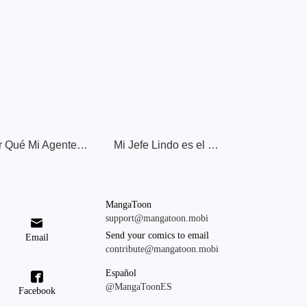
¿Por Qué Mi Agente Es Tan Heterosexual?
Mi Jefe Lindo es el Rival de Monstruos
MangaToon
support@mangatoon.mobi

Send your comics to email
Email
contribute@mangatoon.mobi
Español

@MangaToonES
Facebook