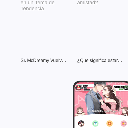
Sr. McDreamy Vuelve a Convertirme en un Tema de Tendencia
¿Que significa estar entre el amor y la amistad?