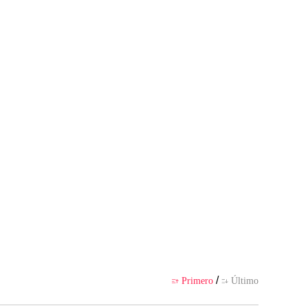
presenta el punto de vista del au
 por la app
/
Primero
Último

