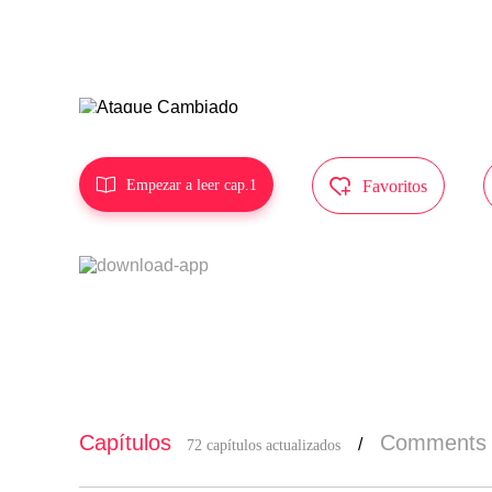
MangaToon t
tor, y no e


Empezar a leer cap.1
Favoritos
Capítulos
Comments
/
72 capítulos actualizados