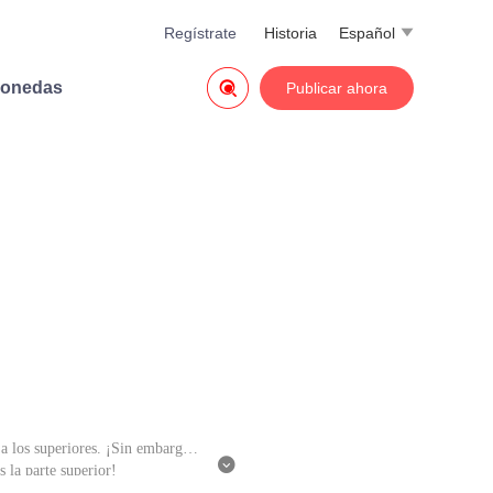
Regístrate
Historia
Español


monedas
Publicar ahora
a los superiores. ¡Sin embargo, l

 la parte superior!