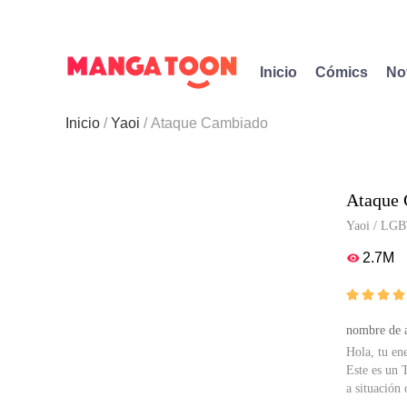
Inicio
Cómics
No
Inicio
Yaoi
Ataque Cambiado
Ataque
Yaoi
/
LGB
2.7M





nombre de a
Hola, tu en
Este es un 
a situación