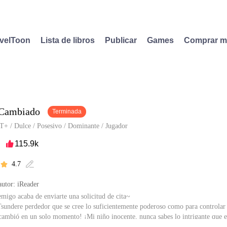
velToon
Lista de libros
Publicar
Games
Comprar 
 Cambiado
Terminada
T+
/
Dulce
/
Posesivo
/
Dominante
/
Jugador
115.9k

4.7


utor: iReader
emigo acaba de enviarte una solicitud de cita~
Tsundere perdedor que se cree lo suficientemente poderoso como para controlar 
 cambió en un solo momento! ¡Mi niño inocente, nunca sabes lo intrigante que es