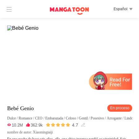

Español

Bebé Genio
En proceso
Dulce
/
Romance
/
CEO
/
Embarazada
/
Celoso
/
Gentil
/
Posesivo
/
Arrogante
/
Lindo
/
E





4.7

10.2M

362.9k

nombre de autor: Xiaomingtaiji
En una noche de hace seis años, ella, una chica ingenua perdió su virginidad. Seis