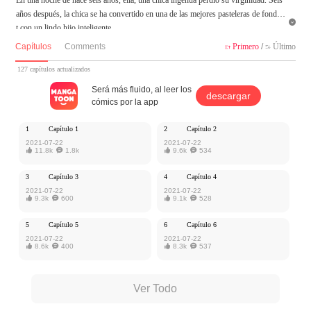
años después, la chica se ha convertido en una de las mejores pasteleras de fondan

t con un lindo hijo inteligente.
"¡Bebé, haré todo lo posible para traerte la vida más feliz!"
Capítulos
Comments
Primero
/
Último


"¡Mami, haré todo lo posible para que seas la madre más feliz!"
127 capítulos actualizados
MangaToon tiene autorización de Xiaomingtaiji para publicar esa obra, el contenid
Será más fluido, al leer los
descargar
o del mismo representa el punto de vista del autor, y no el de MangaToon.
cómics por la app
1
Capítulo 1
2
Capítulo 2
2021-07-22
2021-07-22

11.8k

1.8k

9.6k

534
3
Capítulo 3
4
Capítulo 4
2021-07-22
2021-07-22

9.3k

600

9.1k

528
5
Capítulo 5
6
Capítulo 6
2021-07-22
2021-07-22

8.6k

400

8.3k

537
Ver Todo