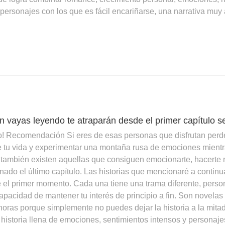
ne personajes con los que es fácil encariñarse, una narrativa m
ún vayas leyendo te atraparán desde el primer capítulo 
ulo! Recomendación Si eres de esas personas que disfrutan perde
 de tu vida y experimentar una montaña rusa de emociones mient
ambién existen aquellas que consiguen emocionarte, hacerte reír
ado el último capítulo. Las historias que mencionaré a continu
e el primer momento. Cada una tiene una trama diferente, person
pacidad de mantener tu interés de principio a fin. Son novelas
 horas porque simplemente no puedes dejar la historia a la mit
a historia llena de emociones, sentimientos intensos y personaj