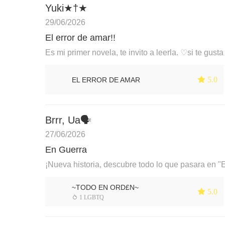
Yuki★†★
29/06/2026
El error de amar!!
Es mi primer novela, te invito a leerla. ♡si te gust
 5.0
EL ERROR DE AMAR
Brrr, Ua🗣
27/06/2026
En Guerra
¡Nueva historia, descubre todo lo que pasara en "
~TODO EN ORD£N~
 5.0
 1 LGBTQ