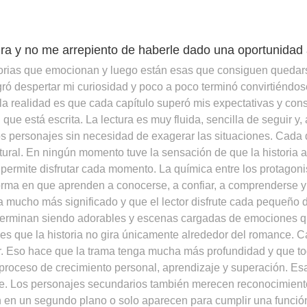
ra y no me arrepiento de haberle dado una oportunidad a
storias que emocionan y luego están esas que consiguen quedars
ró despertar mi curiosidad y poco a poco terminó convirtiéndos
la realidad es que cada capítulo superó mis expectativas y consi
que está escrita. La lectura es muy fluida, sencilla de seguir y
os personajes sin necesidad de exagerar las situaciones. Cada 
atural. En ningún momento tuve la sensación de que la histori
 permite disfrutar cada momento. La química entre los protagoni
orma en que aprenden a conocerse, a confiar, a comprenderse 
 mucho más significado y que el lector disfrute cada pequeño 
erminan siendo adorables y escenas cargadas de emociones que
s que la historia no gira únicamente alrededor del romance. Ca
. Eso hace que la trama tenga mucha más profundidad y que to
 proceso de crecimiento personal, aprendizaje y superación. E
. Los personajes secundarios también merecen reconocimiento.
 en un segundo plano o solo aparecen para cumplir una función