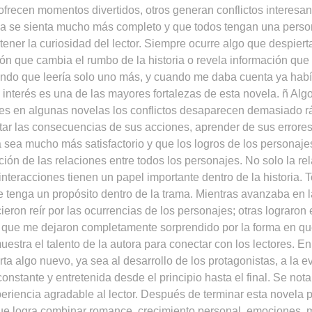
 ofrecen momentos divertidos, otros generan conflictos interesan
ia se sienta mucho más completo y que todos tengan una person
ener la curiosidad del lector. Siempre ocurre algo que despiert
ión que cambia el rumbo de la historia o revela información qu
ndo que leería solo uno más, y cuando me daba cuenta ya hab
nterés es una de las mayores fortalezas de esta novela. ñ Alg
s en algunas novelas los conflictos desaparecen demasiado rá
tar las consecuencias de sus acciones, aprender de sus errores
ia sea mucho más satisfactorio y que los logros de los persona
ción de las relaciones entre todos los personajes. No solo la re
interacciones tienen un papel importante dentro de la historia. 
je tenga un propósito dentro de la trama. Mientras avanzaba en
eron reír por las ocurrencias de los personajes; otras lograro
s que me dejaron completamente sorprendido por la forma en qu
stra el talento de la autora para conectar con los lectores. En
 algo nuevo, ya sea al desarrollo de los protagonistas, a la evo
onstante y entretenida desde el principio hasta el final. Se nota
eriencia agradable al lector. Después de terminar esta novela
que logra combinar romance, crecimiento personal, emociones, 