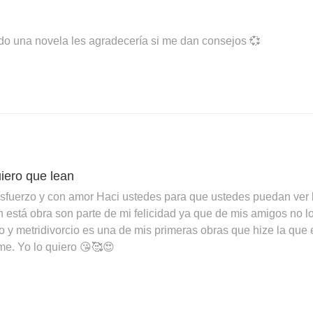
endo una novela les agradecería si me dan consejos 💞
uiero que lean
esfuerzo y con amor Haci ustedes para que ustedes puedan ver b
n está obra son parte de mi felicidad ya que de mis amigos no 
io y metridivorcio es una de mis primeras obras que hize la qu
me. Yo lo quiero 😘🥰😍