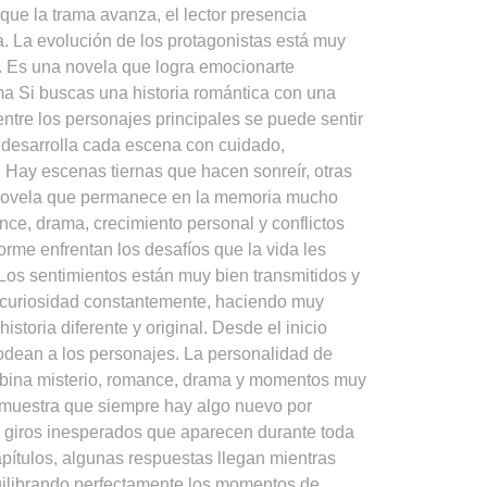
que la trama avanza, el lector presencia
a. La evolución de los protagonistas está muy
a. Es una novela que logra emocionarte
ma Si buscas una historia romántica con una
ntre los personajes principales se puede sentir
a desarrolla cada escena con cuidado,
. Hay escenas tiernas que hacen sonreír, otras
a novela que permanece en la memoria mucho
ce, drama, crecimiento personal y conflictos
rme enfrentan los desafíos que la vida les
. Los sentimientos están muy bien transmitidos y
la curiosidad constantemente, haciendo muy
istoria diferente y original. Desde el inicio
rodean a los personajes. La personalidad de
ombina misterio, romance, drama y momentos muy
demuestra que siempre hay algo nuevo por
y giros inesperados que aparecen durante toda
capítulos, algunas respuestas llegan mientras
quilibrando perfectamente los momentos de