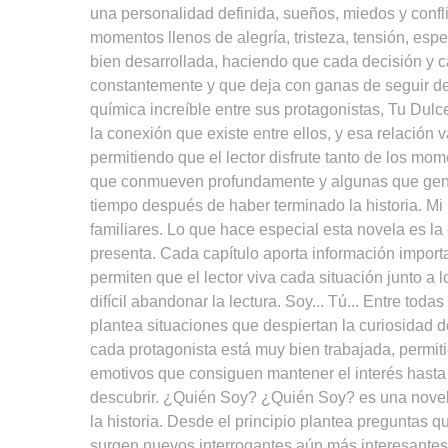
una personalidad definida, sueños, miedos y confli
momentos llenos de alegría, tristeza, tensión, es
bien desarrollada, haciendo que cada decisión y c
constantemente y que deja con ganas de seguir des
química increíble entre sus protagonistas, Tu Dul
la conexión que existe entre ellos, y esa relació
permitiendo que el lector disfrute tanto de los mo
que conmueven profundamente y algunas que gener
tiempo después de haber terminado la historia. Mi
familiares. Lo que hace especial esta novela es l
presenta. Cada capítulo aporta información importan
permiten que el lector viva cada situación junto 
difícil abandonar la lectura. Soy... Tú... Entre toda
plantea situaciones que despiertan la curiosidad 
cada protagonista está muy bien trabajada, permi
emotivos que consiguen mantener el interés hasta 
descubrir. ¿Quién Soy? ¿Quién Soy? es una novela 
la historia. Desde el principio plantea preguntas q
surgen nuevos interrogantes aún más interesantes