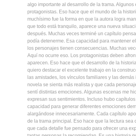
algo importante al desarrollo de la trama. Algunos
protagonistas. Eso hace que el mundo de la histor
muchísimo fue la forma en que la autora logra mant
que todo está tranquilo, aparece una nueva situac
después. Muchas veces terminé un capítulo pensa
podía detenerme. Esa capacidad para mantener el i
los personajes tienen consecuencias. Muchas vece
Aquí no ocurre eso. Los protagonistas deben afron
aparecen. Eso hace que el desarrollo de la histor
quiero destacar el excelente trabajo en la construc
las amistades, los vínculos familiares y las demás 
novela se sienta más realista y que cada persona
sentí distintas emociones. Algunas escenas me hici
expresan sus sentimientos. Incluso hubo capítulo
capacidad para generar diferentes emociones demue
alargándose innecesariamente. Cada capítulo aporta
de la trama principal. Eso hace que la lectura sea c
que cada detalle fue pensado para ofrecer una exp
tantas personas la recomiendan. Es una historia 