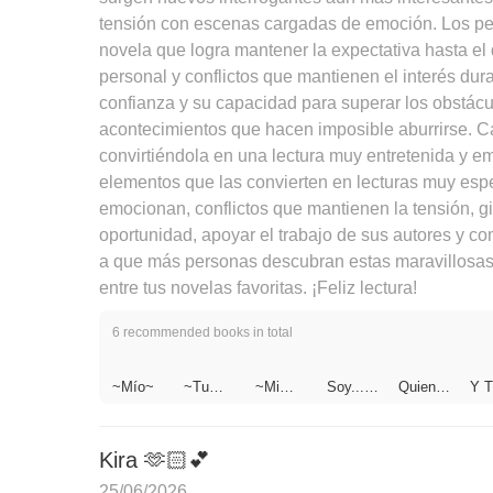
tensión con escenas cargadas de emoción. Los per
novela que logra mantener la expectativa hasta el 
personal y conflictos que mantienen el interés dur
confianza y su capacidad para superar los obstác
acontecimientos que hacen imposible aburrirse. Ca
convirtiéndola en una lectura muy entretenida y 
elementos que las convierten en lecturas muy espe
emocionan, conflictos que mantienen la tensión, gi
oportunidad, apoyar el trabajo de sus autores y 
a que más personas descubran estas maravillosas 
entre tus novelas favoritas. ¡Feliz lectura!
6 recommended books in total
~Mío~
~Tu
~Mi
Soy...Tú.
Quien
Y T
Dulce
Esposo~
..
Soy?
Ere
Aroma~
Kira 🫶🏻💕
25/06/2026