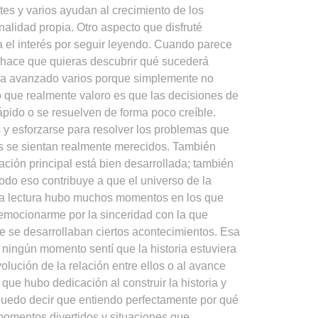
tes y varios ayudan al crecimiento de los
alidad propia. Otro aspecto que disfruté
a el interés por seguir leyendo. Cuando parece
e hace que quieras descubrir qué sucederá
ía avanzado varios porque simplemente no
o que realmente valoro es que las decisiones de
pido o se resuelven de forma poco creíble.
 y esforzarse para resolver los problemas que
jes se sientan realmente merecidos. También
lación principal está bien desarrollada; también
Todo eso contribuye a que el universo de la
 la lectura hubo muchos momentos en los que
n emocionarme por la sinceridad con la que
e se desarrollaban ciertos acontecimientos. Esa
 ningún momento sentí que la historia estuviera
lución de la relación entre ellos o al avance
 que hubo dedicación al construir la historia y
 puedo decir que entiendo perfectamente por qué
momentos divertidos y situaciones que