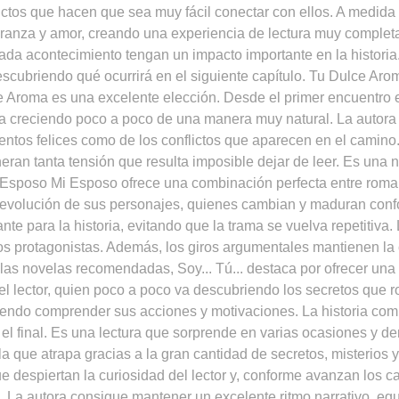
ctos que hacen que sea muy fácil conectar con ellos. A medida 
peranza y amor, creando una experiencia de lectura muy complet
ada acontecimiento tengan un impacto importante en la histori
cubriendo qué ocurrirá en el siguiente capítulo. Tu Dulce Aro
ce Aroma es una excelente elección. Desde el primer encuentro e
n va creciendo poco a poco de una manera muy natural. La autor
mentos felices como de los conflictos que aparecen en el camino
an tanta tensión que resulta imposible dejar de leer. Es un
 Esposo Mi Esposo ofrece una combinación perfecta entre roman
a evolución de sus personajes, quienes cambian y maduran confo
te para la historia, evitando que la trama se vuelva repetitiva
a los protagonistas. Además, los giros argumentales mantienen 
s las novelas recomendadas, Soy... Tú... destaca por ofrecer una h
del lector, quien poco a poco va descubriendo los secretos que 
tiendo comprender sus acciones y motivaciones. La historia c
el final. Es una lectura que sorprende en varias ocasiones y 
que atrapa gracias a la gran cantidad de secretos, misterios 
ue despiertan la curiosidad del lector y, conforme avanzan los 
. La autora consigue mantener un excelente ritmo narrativo, e