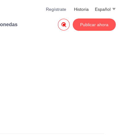
Regístrate
Historia
Español


monedas
Publicar ahora