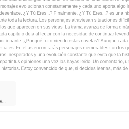
sonajes evolucionan constantemente y cada uno aporta algo imp
desenlace. ¿Y Tú Eres...? Finalmente, ¿Y Tú Eres...? es una hi
ante toda la lectura. Los personajes atraviesan situaciones difí
ulos que aparecen en sus vidas. La trama avanza de forma din
da capítulo deja al lector con la necesidad de continuar leye
emocionante. ¿Por qué recomiendo estas novelas? Aunque cada h
ciales. En ellas encontrarás personajes memorables con los qu
ros inesperados y una evolución constante que evita que la hist
compartir tus opiniones una vez las hayas leído. Un comentario
historias. Estoy convencido de que, si decides leerlas, más d
ú
s...?