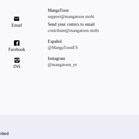
MangaToon
support@mangatoon.mobi

Send your comics to email
Email
contribute@mangatoon.mobi
Español

@MangaToonES
Facebook
Instagram

@mangatoon_es
INS
ited