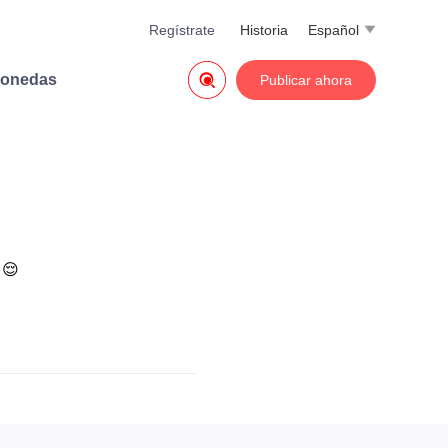
Regístrate
Historia
Español


monedas
Publicar ahora
😌