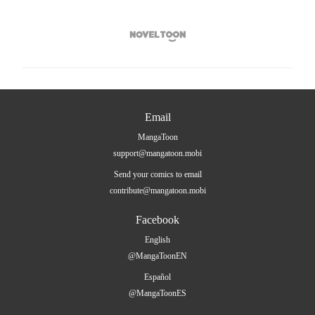

Email
MangaToon
support@mangatoon.mobi
Send your comics to email
contribute@mangatoon.mobi
Facebook
English
@MangaToonEN
Español
@MangaToonES