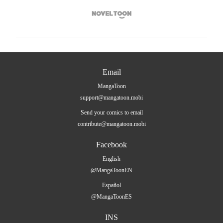

Email
MangaToon
support@mangatoon.mobi
Send your comics to email
contribute@mangatoon.mobi
Facebook
English
@MangaToonEN
Español
@MangaToonES
INS