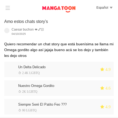

Español

Amo estos chats story's
Caesar buchon 💋💅🏻
04/10/2025
Quiero recomendar un chat story que está buenísima se llama mi
Omega gordito algo así jajaja bueno acá se los dejo y también
les dejo otros
Un Delta Delicado
 4.9
 2.4K LGBTQ
Nuestro Omega Gordito
 4.6
 2K LGBTQ
Siempre Seré El Patito Feo ???
 4.9
 90 LGBTQ