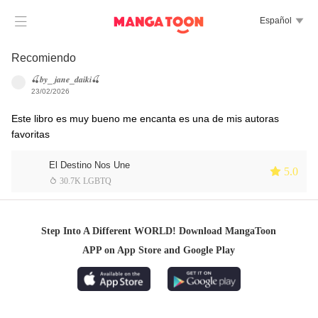

Español

Recomiendo
🍒𝒃𝒚_ 𝒋𝒂𝒏𝒆_𝒅𝒂𝒊𝒌𝒊🍒
23/02/2026
Este libro es muy bueno me encanta es una de mis autoras
favoritas
El Destino Nos Une
 5.0
 30.7K LGBTQ
Step Into A Different WORLD! Download MangaToon
APP on App Store and Google Play