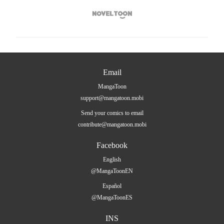

Email
MangaToon
support@mangatoon.mobi
Send your comics to email
contribute@mangatoon.mobi
Facebook
English
@MangaToonEN
Español
@MangaToonES
INS