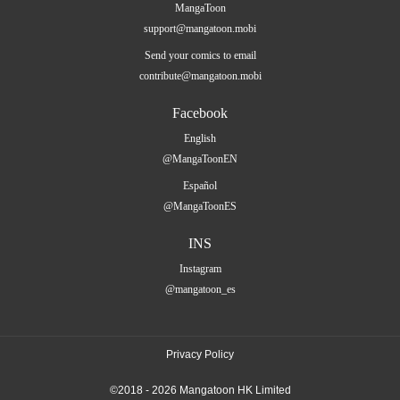
MangaToon
support@mangatoon.mobi
Send your comics to email
contribute@mangatoon.mobi
Facebook
English
@MangaToonEN
Español
@MangaToonES
INS
Instagram
@mangatoon_es
Privacy Policy
©2018 - 2026 Mangatoon HK Limited