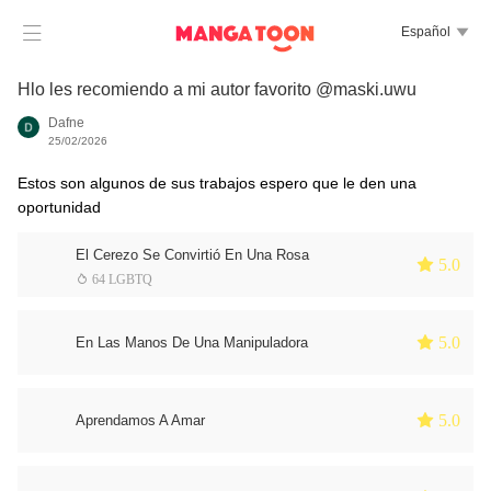

Español

Hlo les recomiendo a mi autor favorito @maski.uwu
Dafne
25/02/2026
Estos son algunos de sus trabajos espero que le den una
oportunidad
El Cerezo Se Convirtió En Una Rosa
 5.0
 64 LGBTQ
 5.0
En Las Manos De Una Manipuladora
 5.0
Aprendamos A Amar