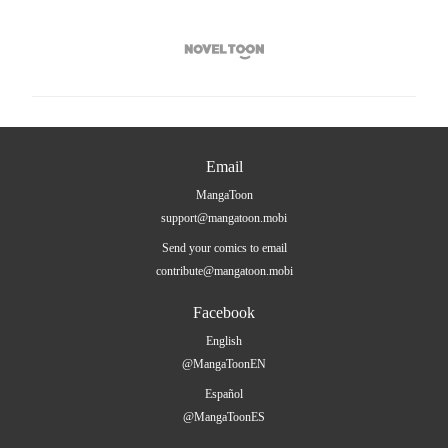

Email
MangaToon
support@mangatoon.mobi
Send your comics to email
contribute@mangatoon.mobi
Facebook
English
@MangaToonEN
Español
@MangaToonES