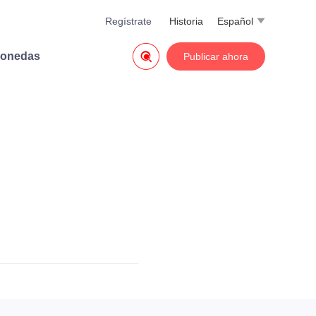
Regístrate
Historia
Español


monedas
Publicar ahora