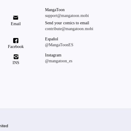
MangaToon
support@mangatoon.mobi

Send your comics to email
Email
contribute@mangatoon.mobi
Español

@MangaToonES
Facebook
Instagram

@mangatoon_es
INS
ited