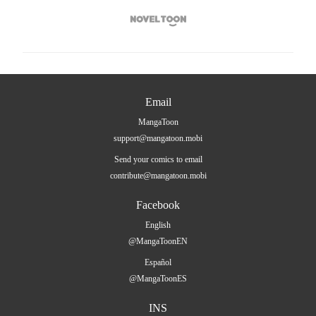

Email
MangaToon
support@mangatoon.mobi
Send your comics to email
contribute@mangatoon.mobi
Facebook
English
@MangaToonEN
Español
@MangaToonES
INS