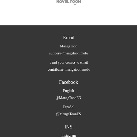

Email
MangaToon
support@mangatoon.mobi
Send your comics to email
contribute@mangatoon.mobi
Facebook
English
@MangaToonEN
Español
@MangaToonES
INS
Instagram