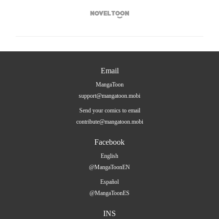

Email
MangaToon
support@mangatoon.mobi
Send your comics to email
contribute@mangatoon.mobi
Facebook
English
@MangaToonEN
Español
@MangaToonES
INS