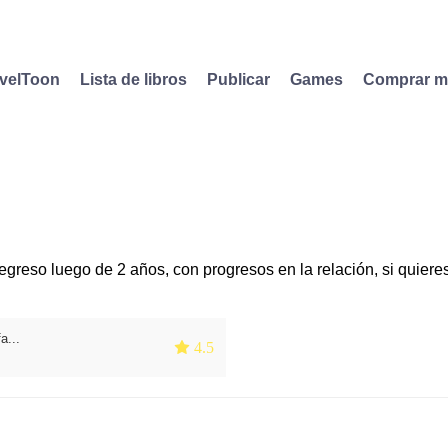
velToon
Lista de libros
Publicar
Games
Comprar 
greso luego de 2 años, con progresos en la relación, si quieres
a...
 4.5
Q