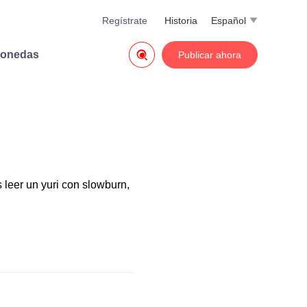
Regístrate
Historia
Español


monedas
Publicar ahora
 leer un yuri con slowburn,