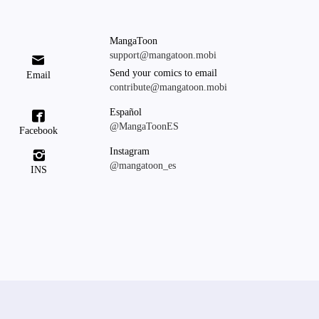
MangaToon
support@mangatoon.mobi

Send your comics to email
Email
contribute@mangatoon.mobi
Español

@MangaToonES
Facebook
Instagram

@mangatoon_es
INS