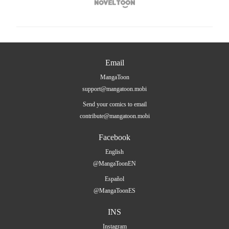

Email
MangaToon
support@mangatoon.mobi
Send your comics to email
contribute@mangatoon.mobi
Facebook
English
@MangaToonEN
Español
@MangaToonES
INS
Instagram