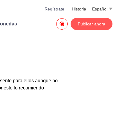
Regístrate
Historia
Español


monedas
Publicar ahora
esente para ellos aunque no
or esto lo recomiendo