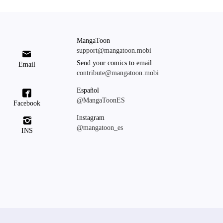
MangaToon
support@mangatoon.mobi

Send your comics to email
Email
contribute@mangatoon.mobi
Español

@MangaToonES
Facebook
Instagram

@mangatoon_es
INS