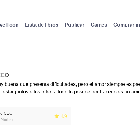
velToon
Lista de libros
Publicar
Games
Comprar 
 CEO
uy buena que presenta dificultades, pero el amor siempre es pr
 estar juntos ellos intenta todo lo posible por hacerlo es un am
do CEO
 4.9
 Moderno