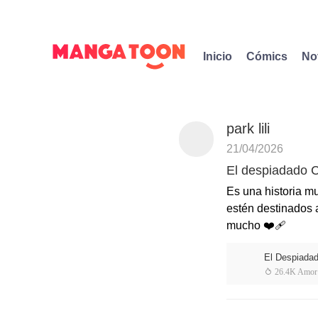
Inicio
Cómics
No
park lili
21/04/2026
El despiadado
Es una historia m
estén destinados a
mucho ❤️‍🩹
El Despiada
 26.4K Amor