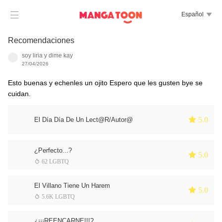

Español

Recomendaciones
soy liria y dime kay
27/04/2026
Esto buenas y echenles un ojito Espero que les gusten bye se
cuidan.
 5.0
El Día Día De Un Lect@R/Autor@
¿Perfecto...?
 5.0
 62 LGBTQ
El Villano Tiene Un Harem
 5.0
 5.6K LGBTQ
¿¡¡¡REENCARNE!!!?