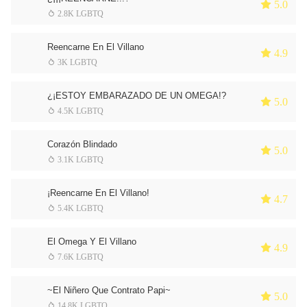
 5.0
 2.8K LGBTQ
Reencarne En El Villano
 4.9
 3K LGBTQ
¿¡ESTOY EMBARAZADO DE UN OMEGA!?
 5.0
 4.5K LGBTQ
Corazón Blindado
 5.0
 3.1K LGBTQ
¡Reencarne En El Villano!
 4.7
 5.4K LGBTQ
El Omega Y El Villano
 4.9
 7.6K LGBTQ
~El Niñero Que Contrato Papi~
 5.0
 14.8K LGBTQ