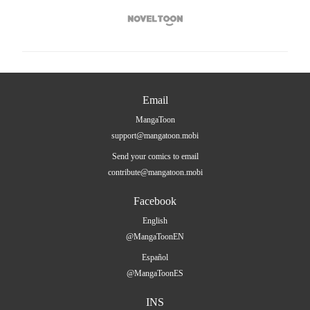

Email
MangaToon
support@mangatoon.mobi
Send your comics to email
contribute@mangatoon.mobi
Facebook
English
@MangaToonEN
Español
@MangaToonES
INS