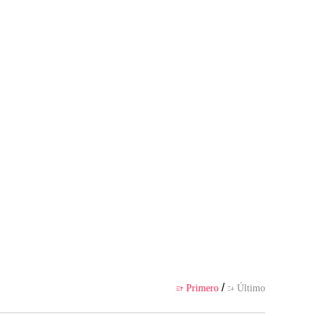
 por la app
/
Primero
Último

