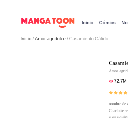
Inicio
Cómics
No
Inicio
Amor agridulce
Casamiento Cálido
Casamie
Amor agrid
72.7M





nombre de a
Charlotte s
a un comien
MangaToon t