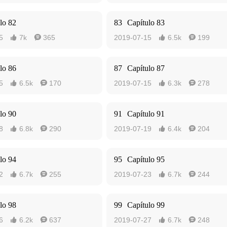
lo 82
83
Capítulo 83
5
7k
365
2019-07-15
6.5k
199




lo 86
87
Capítulo 87
5
6.5k
170
2019-07-15
6.3k
278




lo 90
91
Capítulo 91
8
6.8k
290
2019-07-19
6.4k
204




lo 94
95
Capítulo 95
2
6.7k
255
2019-07-23
6.7k
244




lo 98
99
Capítulo 99
6
6.2k
637
2019-07-27
6.7k
248



