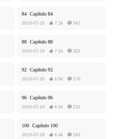
84
Capítulo 84
2019-07-15
7.1k
541


88
Capítulo 88
2019-07-16
7.1k
322


92
Capítulo 92
2019-07-20
6.5k
170


96
Capítulo 96
2019-07-24
6.5k
232


100
Capítulo 100
2019-07-28
6.4k
163

