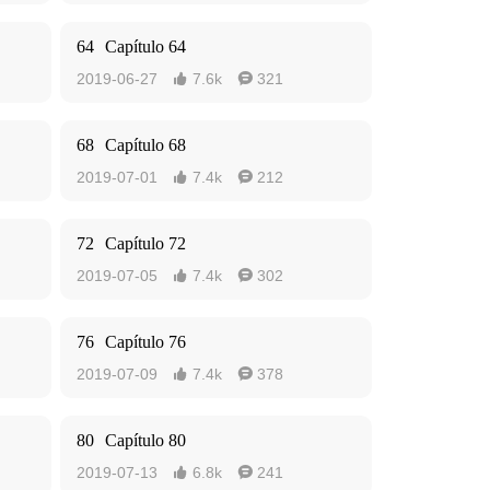
64
Capítulo 64
2019-06-27
7.6k
321


68
Capítulo 68
2019-07-01
7.4k
212


72
Capítulo 72
2019-07-05
7.4k
302


76
Capítulo 76
2019-07-09
7.4k
378


80
Capítulo 80
2019-07-13
6.8k
241

