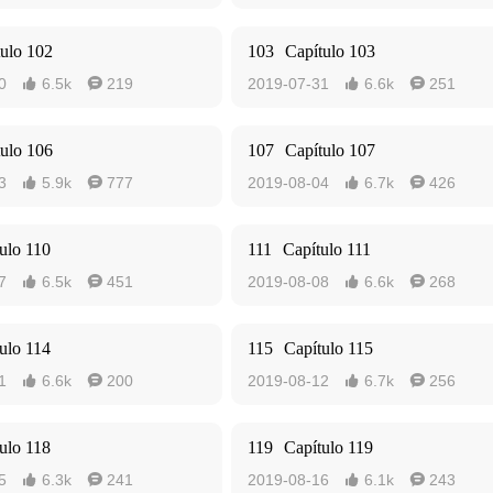
tulo 102
103
Capítulo 103
0
6.5k
219
2019-07-31
6.6k
251




tulo 106
107
Capítulo 107
3
5.9k
777
2019-08-04
6.7k
426




ulo 110
111
Capítulo 111
7
6.5k
451
2019-08-08
6.6k
268




ulo 114
115
Capítulo 115
1
6.6k
200
2019-08-12
6.7k
256




ulo 118
119
Capítulo 119
5
6.3k
241
2019-08-16
6.1k
243



