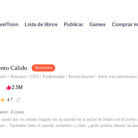
velToon
Lista de libros
Publicar
Games
Comprar 
nto Cálido
Terminada
ulce
/
Romance
/
CEO
/
Predestinado
/
Reconciliación
/
Amor tras matrimonio
2.5M

4.7


utor: iCiyuan
e asustó por su cuñado fingido ser su marido en la noche de bodas con el joven r
zo... Vacilando entre el marido verdadero y falso, ¿quién podría obtener su am
iene autorización de iCiyuan para publicar esa obra, el contenido del mismo re