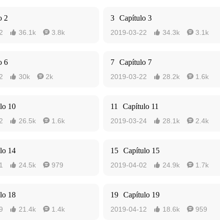
o 2
3
Capítulo 3
2
36.1k
3.8k
2019-03-22
34.3k
3.1k




o 6
7
Capítulo 7
2
30k
2k
2019-03-22
28.2k
1.6k




lo 10
11
Capítulo 11
2
26.5k
1.6k
2019-03-24
28.1k
2.4k




lo 14
15
Capítulo 15
1
24.5k
979
2019-04-02
24.9k
1.7k




lo 18
19
Capítulo 19
9
21.4k
1.4k
2019-04-12
18.6k
959



