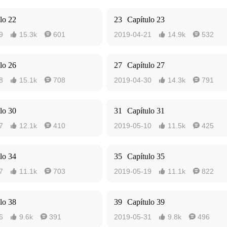
lo 22
23
Capítulo 23
9
15.3k
601
2019-04-21
14.9k
532




lo 26
27
Capítulo 27
8
15.1k
708
2019-04-30
14.3k
791




lo 30
31
Capítulo 31
7
12.1k
410
2019-05-10
11.5k
425




lo 34
35
Capítulo 35
7
11.1k
703
2019-05-19
11.1k
822




lo 38
39
Capítulo 39
6
9.6k
391
2019-05-31
9.8k
496



