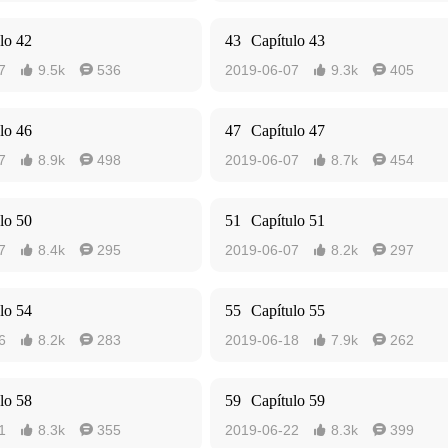
lo 42
43
Capítulo 43
7
9.5k
536
2019-06-07
9.3k
405




lo 46
47
Capítulo 47
7
8.9k
498
2019-06-07
8.7k
454




lo 50
51
Capítulo 51
7
8.4k
295
2019-06-07
8.2k
297




lo 54
55
Capítulo 55
6
8.2k
283
2019-06-18
7.9k
262




lo 58
59
Capítulo 59
1
8.3k
355
2019-06-22
8.3k
399



