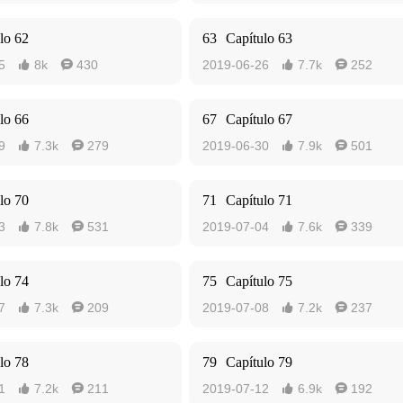
lo 62
63
Capítulo 63
5
8k
430
2019-06-26
7.7k
252




lo 66
67
Capítulo 67
9
7.3k
279
2019-06-30
7.9k
501




lo 70
71
Capítulo 71
3
7.8k
531
2019-07-04
7.6k
339




lo 74
75
Capítulo 75
7
7.3k
209
2019-07-08
7.2k
237




lo 78
79
Capítulo 79
1
7.2k
211
2019-07-12
6.9k
192



