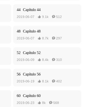
44
Capítulo 44
2019-06-07
9.1k
512


48
Capítulo 48
2019-06-07
8.7k
297


52
Capítulo 52
2019-06-09
8.4k
310


56
Capítulo 56
2019-06-19
8.1k
402


60
Capítulo 60
2019-06-23
8k
568

