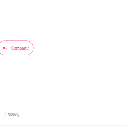
l de MangaToon.

Compartir
Será más fluido, al leer los cómics
s
(156883)