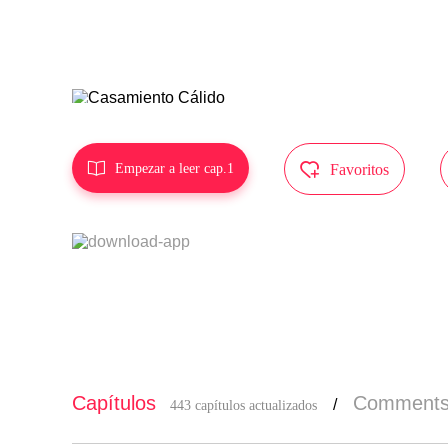
tor, y no e


Empezar a leer cap.1
Favoritos
Capítulos
Comment
/
443 capítulos actualizados