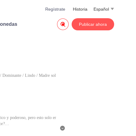
Regístrate
Historia
Español


monedas
Publicar ahora
/
Dominante
/
Lindo
/
Madre soltera
ico y poderoso, pero esto solo er
or?

presenta el punto de vista del au