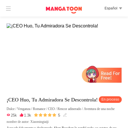

Español

¡CEO Huo, Tu Admiradora Se Descontrola!
En proceso
Dulce
/
Venganza
/
Romance
/
CEO
/
Rencor adinerado
/
Aventura de una noche





5

25k

1.3k

nombre de autor: Xiaomingtaiji
Acusada falsamente y deshonrada, Shen Ruochen lo perdió todo: su estatus de no