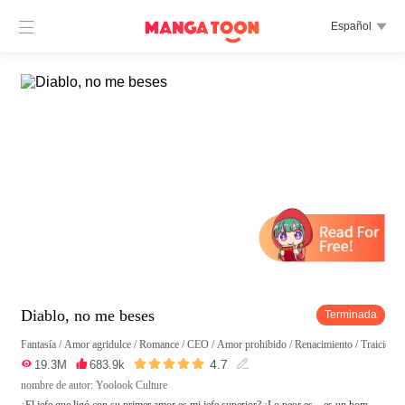

Español

Diablo, no me beses
Terminada
Fantasía
/
Amor agridulce
/
Romance
/
CEO
/
Amor prohibido
/
Renacimiento
/
Traición
/





4.7

19.3M

683.9k

nombre de autor: Yoolook Culture
¿El jefe que ligó con su primer amor es mi jefe superior? ¡Lo peor es... es un hom