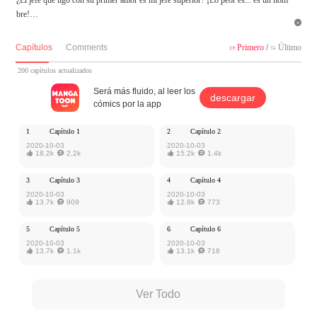
bre!

MangaToon tiene autorización de Yoolook Culture para publicar esa obra, el conte
Capítulos
Comments
Primero
/
Último


nido del mismo representa el punto de vista del autor, y no el de MangaToon.
200 capítulos actualizados
Será más fluido, al leer los
descargar
cómics por la app
1
Capítulo 1
2
Capítulo 2
2020-10-03
2020-10-03

18.2k

2.2k

15.2k

1.4k
3
Capítulo 3
4
Capítulo 4
2020-10-03
2020-10-03

13.7k

909

12.8k

773
5
Capítulo 5
6
Capítulo 6
2020-10-03
2020-10-03

13.7k

1.1k

13.1k

718
Ver Todo