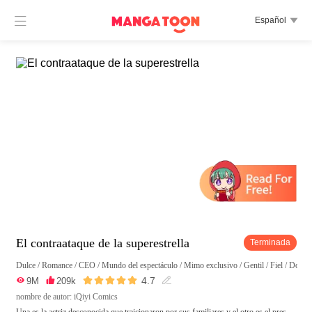

Español

El contraataque de la superestrella
Terminada
Dulce
/
Romance
/
CEO
/
Mundo del espectáculo
/
Mimo exclusivo
/
Gentil
/
Fiel
/
Domin





4.7

9M

209k

nombre de autor: iQiyi Comics
Una es la actriz desconocida que traicionaron por sus familiares y el otro es el pres