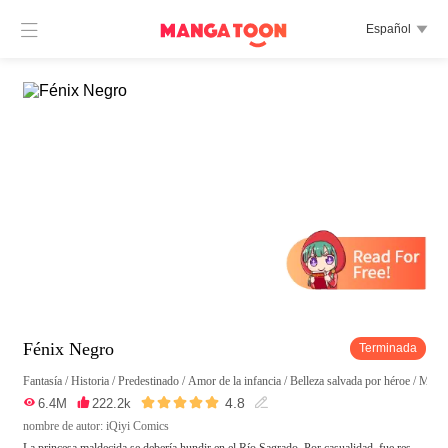

Español

Fénix Negro
Terminada
Fantasía
/
Historia
/
Predestinado
/
Amor de la infancia
/
Belleza salvada por héroe
/
Mujer





4.8

6.4M

222.2k

nombre de autor: iQiyi Comics
La princesa maldecida se debería hundir en el Río Sagrado. Por casualidad, fue res