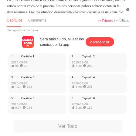
catada por un chico de la pradera. Las dos personas pobres sobrevivieron en la pra

dera peligrosa. Era una situación desesperada y también consistía en un viraje. Se
han encontrado innumerables obstáculos, y pronto las conspiraciones se revelaría
Capítulos
Comments
Primero
/
Último


n...
84 capítulos actualizados
MangaToon tiene autorización de iQiyi Comics para publicar esa obra, el contenid
Será más fluido, al leer los
descargar
o del mismo representa el punto de vista del autor, y no el de MangaToon.
cómics por la app
1
Capítulo 1
2
Capítulo 2
2020-08-08
2020-08-08

9k

1k

7.3k

282
3
Capítulo 3
4
Capítulo 4
2020-08-08
2020-08-08

7.1k

353

6.9k

201
5
Capítulo 5
6
Capítulo 6
2020-08-08
2020-08-08

6.7k

258

6.2k

160
Ver Todo