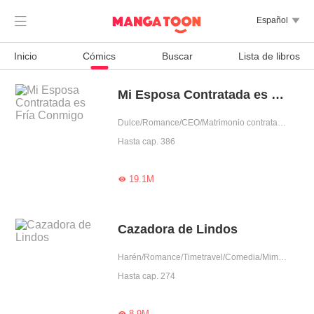

Español

Inicio
Cómics
Buscar
Lista de libros
Mi Esposa Contratada es Fría Conmigo
Dulce/Romance/CEO/Matrimonio contratado/Predestinado/Lindo/Pura/Doble personalidad/Encantador/Rico/Oficina
Hasta cap. 386
19.1M

Cazadora de Lindos
Harén/Romance/Timetravel/Comedia/Mimo exclusivo/Encuentro inesperado/Aventura de una noche/Fiel/Lindo/Adorable/Humorístico/Doble personalidad/Amor a primera vista
Hasta cap. 274
8.9M
