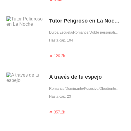
Tutor Peligroso en La Noche
Dulce/Escuela/Romance/Doble personalidad
Hasta cap. 104
126.2k

A través de tu espejo
Romance/Dominante/Posesivo/Obediente/LGBT+/Amor prohibido/Celoso/Brecha de edad/Mascota/Doble personalidad/Bxb/Amor triangular/Mafia
Hasta cap. 23
357.2k
