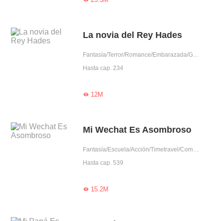
La novia del Rey Hades
Fantasía/Terror/Romance/Embarazada/Gentil/Dominante/Arrogante/Pura/Hades/Dios
Hasta cap. 234
12M

Mi Wechat Es Asombroso
Fantasía/Escuela/Acción/Timetravel/Comedia/Sistema/Ascensión/Dios/Empollón
Hasta cap. 539
15.2M
