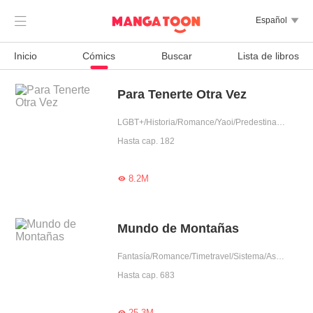

Español

Inicio
Cómics
Buscar
Lista de libros
Para Tenerte Otra Vez
LGBT+/Historia/Romance/Yaoi/Predestinado/Renacimiento/Pérdida de memoria/Dios
Hasta cap. 182
8.2M

Mundo de Montañas
Fantasía/Romance/Timetravel/Sistema/Ascensión/Mujer poderosa/Encantador/Dios/Trabajador
Hasta cap. 683
25.3M
