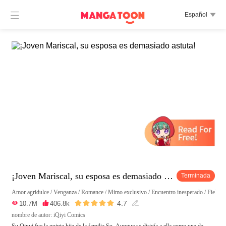

Español

¡Joven Mariscal, su esposa es demasiado astuta!
Terminada
Amor agridulce
/
Venganza
/
Romance
/
Mimo exclusivo
/
Encuentro inesperado
/
Fiel
/
P





4.7

10.7M

406.8k

nombre de autor: iQiyi Comics
Su Qinyi fue la quinta hija de la familia Su. Aunque se dirigía a ella como una da