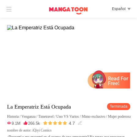

Español

La Emperatriz Está Ocupada
Terminada
Historia
/
Venganza
/
Timetravel
/
Uno VS Varios
/
Mimo exclusivo
/
Mujer poderosa
/
Pr





4.7

9.1M

266.5k

nombre de autor: iQiyi Comics
¿Desperté y me encontré en el cuerpo de una emperatriz? No tengo que preocupar