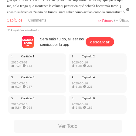
me, solo tengo que mantener la calma y pensar en qué debería hacer más tarde. ¡H

e visto suficientes “juego de trucos” para saber cómo actúan como la emperatriz! S
in embargo, el guión que me dieron parece bastante problemático. ¿soy la mala em
Capítulos
Comments
Primero
/
Último


peratriz que todos me odian?
214 capítulos actualizados
MangaToon tiene autorización de iQiyi Comics para publicar esa obra, el contenid
Será más fluido, al leer los
descargar
o del mismo representa el punto de vista del autor, y no el de MangaToon.
cómics por la app
1
Capítulo 1
2
Capítulo 2
2020-05-07
2020-05-16

7.2k

833

6.2k

231
3
Capítulo 3
4
Capítulo 4
2020-05-16
2020-05-16

6.2k

287

6.2k

221
5
Capítulo 5
6
Capítulo 6
2020-05-16
2020-05-16

5.8k

268

5.5k

186
Ver Todo