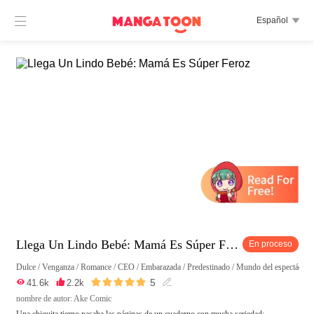

Español

Llega Un Lindo Bebé: Mamá Es Súper Feroz
En proceso
Dulce
/
Venganza
/
Romance
/
CEO
/
Embarazada
/
Predestinado
/
Mundo del espectáculo





5

41.6k

2.2k

nombre de autor: Ake Comic
Una chiquita tierno pasaba las páginas de un cuaderno con mucha seriedad: