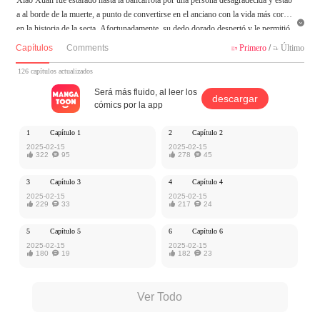
a al borde de la muerte, a punto de convertirse en el anciano con la vida más corta

en la historia de la secta. Afortunadamente, su dedo dorado despertó y le permitió
vincular a sus discípulas con un sistema de reembolso de aprendizaje, dándoles eli
Capítulos
Comments
Primero
/
Último


xires de baja calidad a cambio de otros de alta calidad. La venganza es lo primero,
luego la riqueza; ¡Estoy listo para contraatacar para convertirme en el emperador in
126 capítulos actualizados
mortal más fuerte! La gentil farmacéutica, la sexy hija del emperador, la suprema
Será más fluido, al leer los
descargar
maestra de la espada... ¡todas son mis discípulas!
cómics por la app
MangaToon tiene autorización de iCiyuan para publicar esa obra, el contenido del
1
Capítulo 1
2
Capítulo 2
mismo representa el punto de vista del autor, y no el de MangaToon.
2025-02-15
2025-02-15

322

95

278

45
3
Capítulo 3
4
Capítulo 4
2025-02-15
2025-02-15

229

33

217

24
5
Capítulo 5
6
Capítulo 6
2025-02-15
2025-02-15

180

19

182

23
Ver Todo