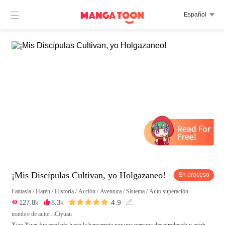

Español

¡Mis Discípulas Cultivan, yo Holgazaneo!
En proceso
Fantasía
/
Harén
/
Historia
/
Acción
/
Aventura
/
Sistema
/
Auto superación





4.9

127.8k

8.3k

nombre de autor: iCiyuan
Xiao Xuan fue estafado hasta la bancarrota por una persona desagradecida y estab