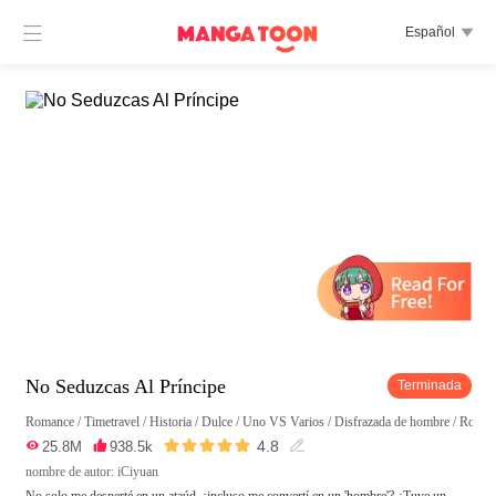

Español

No Seduzcas Al Príncipe
Terminada
Romance
/
Timetravel
/
Historia
/
Dulce
/
Uno VS Varios
/
Disfrazada de hombre
/
Rodead





4.8

25.8M

938.5k

nombre de autor: iCiyuan
No solo me desperté en un ataúd, ¡incluso me convertí en un 'hombre'? ¿Tuve un