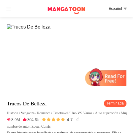

Español

Trucos De Belleza
Terminada
Historia
/
Venganza
/
Romance
/
Timetravel
/
Uno VS Varios
/
Auto superación
/
Mujer p





4.7

8.9M

304.6k

nombre de autor: Zuoan Comic
Es una historia sobre humillación y maltrato, de reencarnación y venganza. Ella se