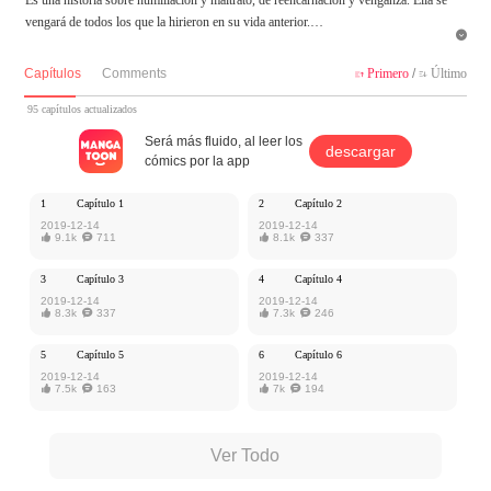
vengará de todos los que la hirieron en su vida anterior.

MangaToon tiene autorización de Zuoan Comic para publicar esa obra, el contenid
Capítulos
Comments
Primero
/
Último


o del mismo representa el punto de vista del autor, y no el de MangaToon.
95 capítulos actualizados
Será más fluido, al leer los
descargar
cómics por la app
1
Capítulo 1
2
Capítulo 2
2019-12-14
2019-12-14

9.1k

711

8.1k

337
3
Capítulo 3
4
Capítulo 4
2019-12-14
2019-12-14

8.3k

337

7.3k

246
5
Capítulo 5
6
Capítulo 6
2019-12-14
2019-12-14

7.5k

163

7k

194
Ver Todo