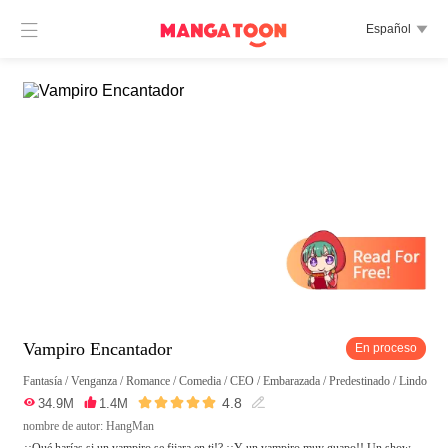

Español

Vampiro Encantador
En proceso
Fantasía
/
Venganza
/
Romance
/
Comedia
/
CEO
/
Embarazada
/
Predestinado
/
Lindo
/
Ma





4.8

34.9M

1.4M

nombre de autor: HangMan
¿¡Qué harías si un vampiro se fijara en ti!? ¡¡Y un vampiro muy guapo!! Un show