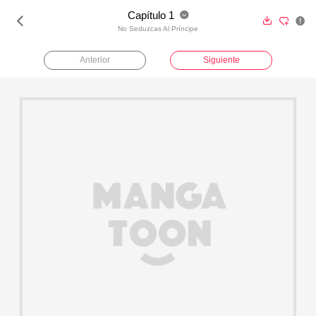
Capítulo 1





No Seduzcas Al Príncipe
Anterior
Siguiente