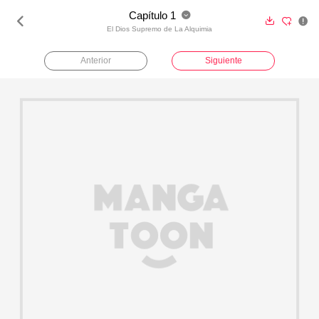
Capítulo 1





El Dios Supremo de La Alquimia
Anterior
Siguiente