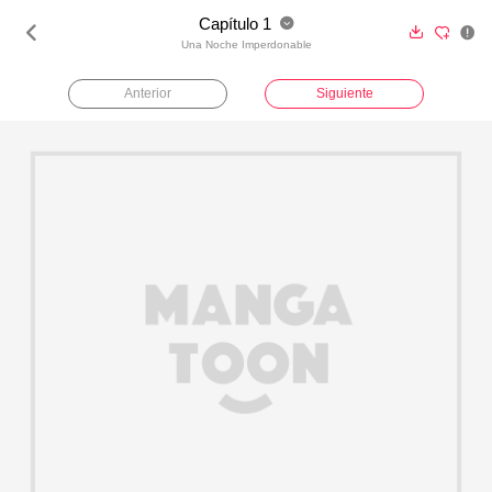
Capítulo 1





Una Noche Imperdonable
Anterior
Siguiente