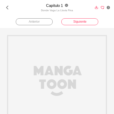
Capítulo 1





Donde Vaga La Lluvia Fina
Anterior
Siguiente