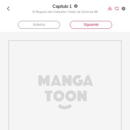
Capítulo 1





El Regreso del Cultivador: Visión de Ochenta Milenios
Anterior
Siguiente