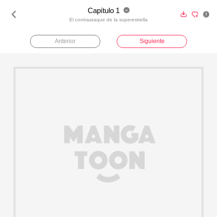
Capítulo 1





El contraataque de la superestrella
Anterior
Siguiente