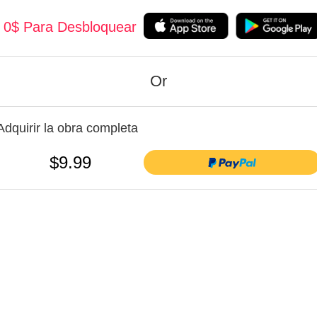
0$ Para Desbloquear
Or
Adquirir la obra completa
$9.99