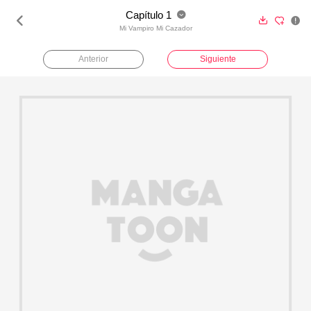
Capítulo 1





Mi Vampiro Mi Cazador
Anterior
Siguiente