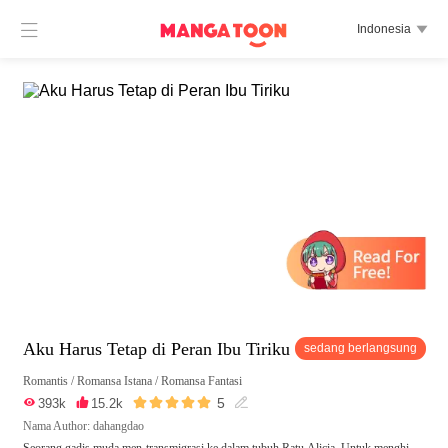

Indonesia

Aku Harus Tetap di Peran Ibu Tiriku
sedang berlangsung
Romantis
/
Romansa Istana
/
Romansa Fantasi





5

393k

15.2k

Nama Author: dahangdao
Seorang gadis muda men-transmigrasi ke dalam tubuh Ratu Alicia. Untuk menghi