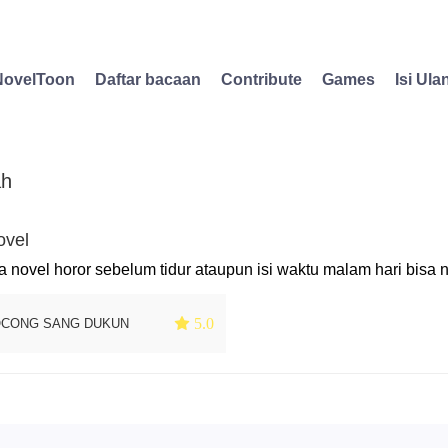
NovelToon
Daftar bacaan
Contribute
Games
Isi Ula
ah
ovel
 novel horor sebelum tidur ataupun isi waktu malam hari bisa 
 5.0
OCONG SANG DUKUN