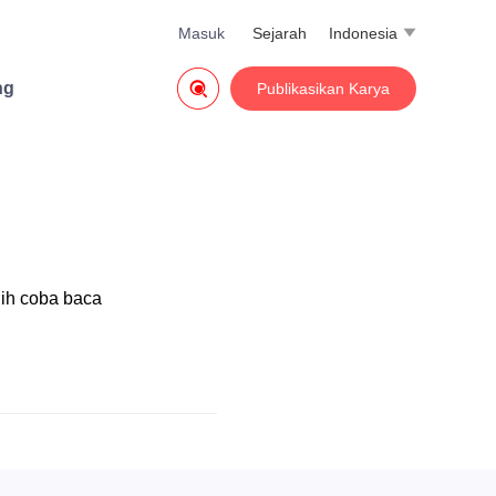
Masuk
Sejarah
Indonesia


ng
Publikasikan Karya
nih coba baca