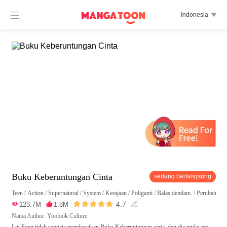

Indonesia

Buku Keberuntungan Cinta
sedang berlangsung
Teen
/
Action
/
Supernatural
/
System
/
Kerajaan
/
Poligami
/
Balas dendam.
/
Perubahan 





4.7

123.7M

1.8M

Nama Author: Yoolook Culture
Lin Feng tidak sengaja mendapatkan Buku Keberuntungan cinta, dan dia mulai me