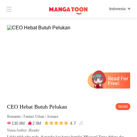

Indonesia

CEO Hebat Butuh Pelukan
tamat
Romantis
/
Fantasi Urban
/
Asmara





4.7

130.8M

2.9M

Nama Author: iReader
Lelaki tidak tahu malu, di mataku kau hanya bernilai 200 yuan! Tanpa diduga aku