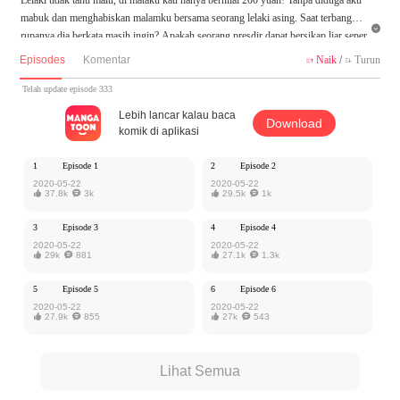
mabuk dan menghabiskan malamku bersama seorang lelaki asing. Saat terbangun

rupanya dia berkata masih ingin? Apakah seorang presdir dapat bersikap liar seper
ti ini?!
Episodes
Komentar
Naik
/
Turun


Karya ini diterbitkan atas izin MangaToon iReader, isi konten hanyalah pandangan
Telah update episode 333
pribadi pembuatnya, tidak mewakili MangaToon sendiri
Lebih lancar kalau baca
Download
komik di aplikasi
1
Episode 1
2
Episode 2
2020-05-22
2020-05-22

37.8k

3k

29.5k

1k
3
Episode 3
4
Episode 4
2020-05-22
2020-05-22

29k

881

27.1k

1.3k
5
Episode 5
6
Episode 6
2020-05-22
2020-05-22

27.9k

855

27k

543
Lihat Semua