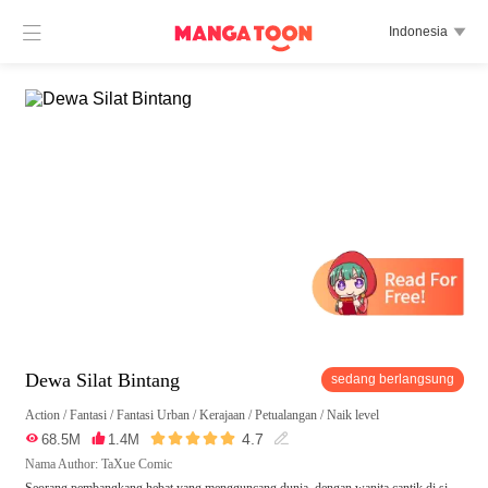

Indonesia

Dewa Silat Bintang
sedang berlangsung
Action
/
Fantasi
/
Fantasi Urban
/
Kerajaan
/
Petualangan
/
Naik level





4.7

68.5M

1.4M

Nama Author: TaXue Comic
Seorang pembangkang hebat yang mengguncang dunia, dengan wanita cantik di si