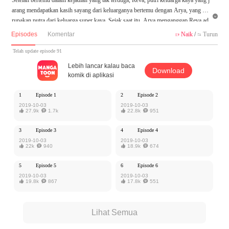
arang mendapatkan kasih sayang dari keluarganya bertemu dengan Arya, yang me

rupakan putra dari keluarga super kaya. Sejak saat itu, Arya menganggap Reva ad
alah miliknya seorang dan harus selalu berada di sisinya. Apa yang membuat gadi
Episodes
Komentar
Naik
/
Turun


s lugu ini berhasil memikat hati sang tuan muda playboy?
Telah update episode 91
Karya ini diterbitkan atas izin MangaToon Yoolook Culture, isi konten hanyalah p
Lebih lancar kalau baca
Download
andangan pribadi pembuatnya, tidak mewakili MangaToon sendiri
komik di aplikasi
1
Episode 1
2
Episode 2
2019-10-03
2019-10-03

27.9k

1.7k

22.8k

951
3
Episode 3
4
Episode 4
2019-10-03
2019-10-03

22k

940

18.9k

674
5
Episode 5
6
Episode 6
2019-10-03
2019-10-03

19.8k

867

17.8k

551
Lihat Semua