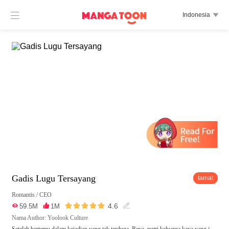

Indonesia

Gadis Lugu Tersayang
tamat
Romantis
/
CEO





4.6

59.5M

1M

Nama Author: Yoolook Culture
Setelah bertemu dalam kejadian yang tak terduga, Reva, putri keluarga kaya yang j